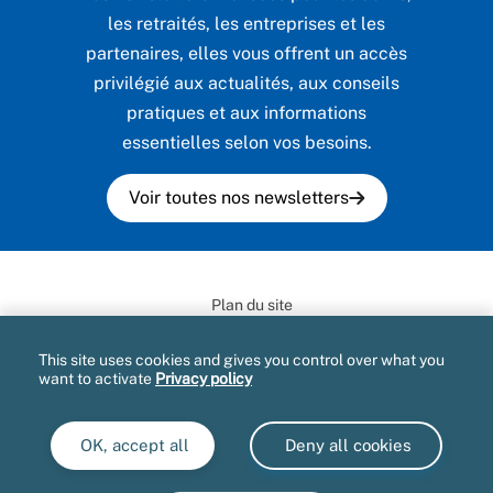
les retraités, les entreprises et les
partenaires, elles vous offrent un accès
privilégié aux actualités, aux conseils
pratiques et aux informations
essentielles selon vos besoins.
Voir toutes nos newsletters
Plan du site
Informatique et libertés
This site uses cookies and gives you control over what you
want to activate
Privacy policy
Mentions légales et CGU
Protection des données personnelles
OK, accept all
Deny all cookies
Accessibilité : partiellement conforme